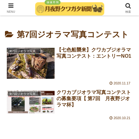
発行：月夜野きのこ園クワガタ菌床販売部
NENU
検索
第7回ジオラマ写真コンテスト
【七色船襲来】クワカブジオラマ
第7回ジオラマ写真コンテスト
写真コンテスト：エントリーNO1
2020.11.17
クワカブジオラマ写真コンテスト
第7回ジオラマ写真コンテスト
の募集要項【 第7回 月夜野ジオ
ラマ杯】
2020.10.21