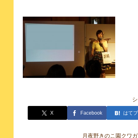
シ
X
Facebook
はてブ
月夜野きのこ園クワガ