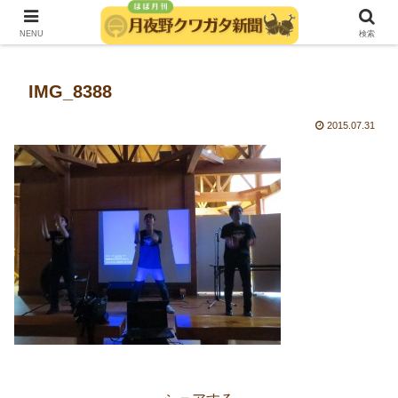
発行：月夜野きのこ園クワガタ菌床販売部
NENU
検索
IMG_8388
2015.07.31