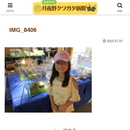
発行：月夜野きのこ園クワガタ菌床販売部
NENU
検索
IMG_8406
2015.07.31