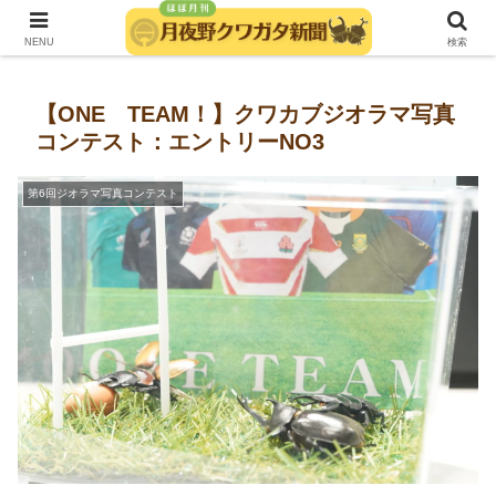
発行：月夜野きのこ園クワガタ菌床販売部
NENU
検索
【ONE TEAM！】クワカブジオラマ写真
コンテスト：エントリーNO3
第6回ジオラマ写真コンテスト