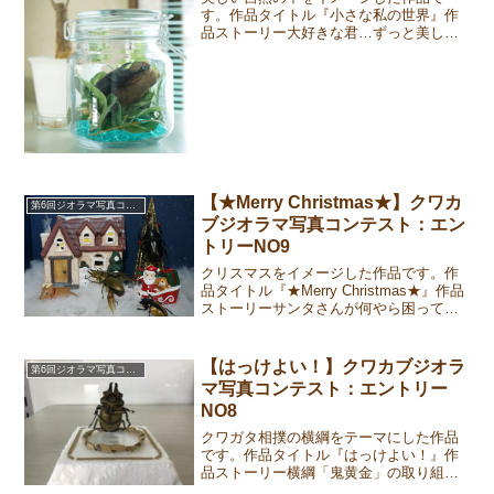
す。作品タイトル『小さな私の世界』作
品ストーリー大好きな君…ずっと美しい
自然の中で生きてほしい。ずっとそばに
いてほしい。小さな瓶の中だけど…私の
エゴかもしれないけれど…ずっと一緒に
いて下さい。応募作品①②③...
【★Merry Christmas★】クワカ
第6回ジオラマ写真コンテスト
ブジオラマ写真コンテスト：エン
トリーNO9
クリスマスをイメージした作品です。作
品タイトル『★Merry Christmas★』作品
ストーリーサンタさんが何やら困って
る…どうしたのかな？？あれ？？家の前
でトナカイがサボっているよ！！困った
サンタさんのお手伝いに向かったのはロ
【はっけよい！】クワカブジオラ
第6回ジオラマ写真コンテスト
ーゼン君！...
マ写真コンテスト：エントリー
NO8
クワガタ相撲の横綱をテーマにした作品
です。作品タイトル『はっけよい！』作
品ストーリー横綱「鬼黄金」の取り組み
は迫力満点！応募作品①②③作成者コメ