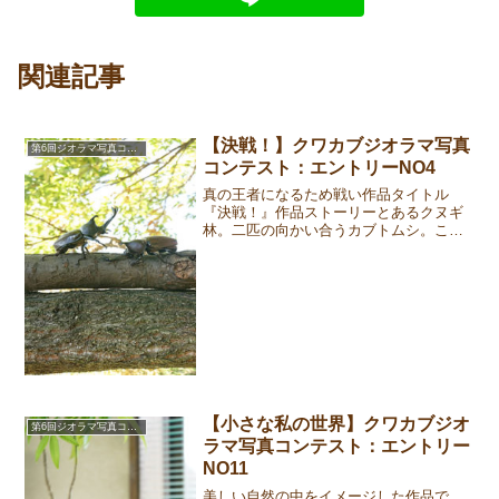
関連記事
【決戦！】クワカブジオラマ写真
第6回ジオラマ写真コンテスト
コンテスト：エントリーNO4
真の王者になるため戦い作品タイトル
『決戦！』作品ストーリーとあるクヌギ
林。二匹の向かい合うカブトムシ。これ
から真の王者になるため戦いが始まる。
応募作品①②③作成者コメントカブトム
シのケンカシーンをジオラマで再現して
みました。まずは左側のカブ...
【小さな私の世界】クワカブジオ
第6回ジオラマ写真コンテスト
ラマ写真コンテスト：エントリー
NO11
美しい自然の中をイメージした作品で