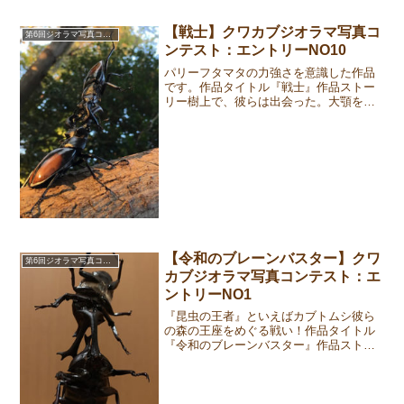
ントうまく立たせるところが難しかった
です。作成者プロフィール投稿者：本多
【戦士】クワカブジオラマ写真コ
第6回ジオラマ写真コンテスト
（月夜野きのこ園スタッフ...
ンテスト：エントリーNO10
パリーフタマタの力強さを意識した作品
です。作品タイトル『戦士』作品ストー
リー樹上で、彼らは出会った。大顎を振
りかざし、向かい合う二頭。そして、闘
いのゴングが打ち鳴らされた。勝って
も、樹液は得られない。メスに、出会え
るわけでもない。しかし、彼...
【令和のブレーンバスター】クワ
第6回ジオラマ写真コンテスト
カブジオラマ写真コンテスト：エ
ントリーNO1
『昆虫の王者』といえばカブトムシ彼ら
の森の王座をめぐる戦い！作品タイトル
『令和のブレーンバスター』作品ストー
リー今も昔も変わらない、『昆虫の王
者』といえばカブトムシ。そんな彼らの
森の王座をめぐる戦いは、ジリジリとし
た力比べから始まり、互いに...