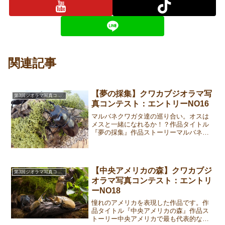
関連記事
【夢の採集】クワカブジオラマ写
第3回ジオラマ写真コンテスト
真コンテスト：エントリーNO16
マルバネクワガタ達の巡り合い。オスは
メスと一緒になれるか！？作品タイトル
『夢の採集』作品ストーリーマルバネク
ワガタのオスとメスが発生木で出逢う。
小歯のオスは大歯のオスの目を盗んでメ
スと巡り合うことができるのか。。。応
募作品①②③作成者コメン...
【中央アメリカの森】クワカブジ
第3回ジオラマ写真コンテスト
オラマ写真コンテスト：エントリ
ーNO18
憧れのアメリカを表現した作品です。作
品タイトル『中央アメリカの森』作品ス
トーリー中央アメリカで最も代表的なカ