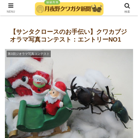
発行：月夜野きのこ園クワガタ菌床販売部
NENU
検索
【サンタクロースのお手伝い】クワカブジ
オラマ写真コンテスト：エントリーNO1
第3回ジオラマ写真コンテスト