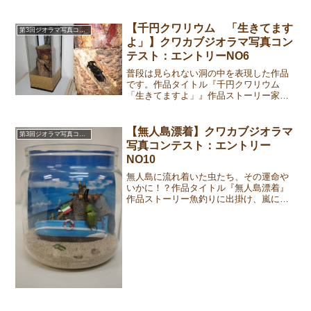
ブトムシが同じの森で現れたの状況を描
いてみました。このような状況は採集者
に対して、毎日にも憧れているの光景と
【千円クワリウム 「生きてます
第3回ジオラマ写真コンテスト
思います。応募作品①②③...
よ」】クワカブジオラマ写真コン
テスト：エントリーNO6
普段は見られない洞の中を表現した作品
です。作品タイトル『千円クワリウム
「生きてますよ」』作品ストーリー家族
にクワガタを認めてもらいたくて、安く
作れて、リビングに置いて、いつでもク
ワガタと触れ合える、飼育セットを作り
【無人島漂着】クワカブジオラマ
第3回ジオラマ写真コンテスト
ました。応募作品①②③作...
写真コンテスト：エントリー
NO10
無人島に流れ着いた虫たち、その運命や
いかに！？作品タイトル『無人島漂着』
作品ストーリー魚釣りに出掛け、嵐に巻
き込まれる。そして無人島に・・・誰か
助けてください！応募作品①②③作成者
コメント船を探すのが大変でした。お店
の方に事情を話し「こわれ...