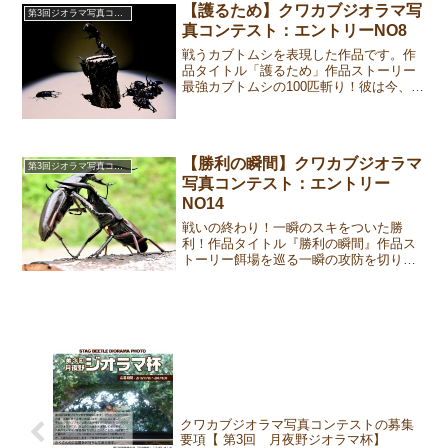
【護るため】クワカブジオラマ写
第3回ジオラマ写真コンテスト
真コンテスト：エントリーNO8
戦うカブトムシを表現した作品です。作
品タイトル「護るため」作品ストーリー
最強カブトムシの100匹斬り！彼は今、99
匹目の敵を投げ飛ばした。背後からは敗
れた兵たちの呻き声が聞こえてくる。長
かった戦いも終わりが見え、餌場に平穏
が訪れようとしてい...
【勝利の瞬間】クワカブジオラマ
第3回ジオラマ写真コンテスト
写真コンテスト：エントリー
NO14
戦いの終わり！一瞬のスキをついた勝
利！作品タイトル『勝利の瞬間』作品ス
トーリー餌場を巡る一瞬の攻防を切り取
った作品です。今正に挟み込み持ち上
げ、投げに出ようかとする瞬間を捉えた
映像です。応募作品①②③作成者コメン
ト大顎と胸部の接合部に針を刺...
クワカブジオラマ写真コンテストの募集
要項【 第3回 月夜野ジオラマ杯】