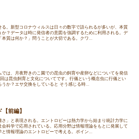
2
せる。新型コロナウィルスは日々の数字で語られるが多いが、本質
うか？データは時に発信者の意図を強調するために利用される。デ
本質は何か？」問うことが大切である。クワ...
ムでは、月夜野きのこ園での昆虫の飼育や産卵などについてを発信
4回は昆虫飼育と文化についてです。行儀という概念虫に行儀とい
うか？エサ交換をしていると そう感じる時...
ド【前編】
雑さ」と表現される。エントロピーは熱力学から始まり統計力学に
社会科学で応用されている。応用分野は情報理論をもとに発展して
と情報理論のエントロピーで考える。ポイン...