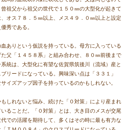
、曾祖父から祖父の世代で１５０㎜の大型化が起きて
は、オス７８．５㎜以上、メス４９．０㎜以上と設定
え優秀である。
の血ありという仮説を持っている。母方に入っている
げた父「１４５８系」と組み合わせ、８０㎜前後まで
一系統は、大型化に有望な佐賀県筑後川（流域）産と
スブリードになっている。興味深い点は「３３１」
なサイズアップ因子を持っているのかもしれない。
かもしれないと悩み、続けた「０対策」により産まれ
ていることだ。「０対策」とは、大き目のメスが交尾
世代での活躍を期待して、多くはその時に最も有力な
は「ＴＭ００８４」のクロスブリードになっている。