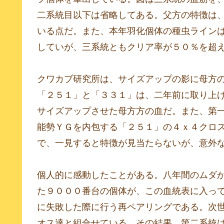
二系統目以下は省略してある。父方の特徴は
いる点だ。また、本年羽化個体の種虫ライン
していが、三系統ともクリア率が５０％を超
クワカブ研究所は、サイズアップの影に母方
「２５１」と「３３１」は、二年前に取り上
サイズアップさせた母方方の血だ。また、第
能勢ＹＧを内包する「２５１」の４ｘ４クロ
で、一見すると特徴が見当たらないが、意外
個人的に感動したことがある。八年間のムダ
た９０００番台の個体が、この血統表に入っ
に失敗した際に行う再ペアリングである。次
オス達と組合せている。その結果、第二系統