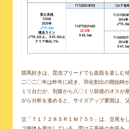
競馬好きは、昆虫ブリードでも血筋を楽しむ
二〇二〇年は昨年に続き、羽化割出の開始時
ミリ台だが、別腹から八〇ミリ前後のオスが
がら分析を進めると、サイズアップ要因は、
父「Ｔ１７２８ＳＲ１Ｍ７５５」は、交尾を
プ個体を輩出している。図は三系統の血筋を