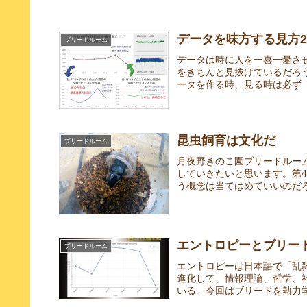
データを味方する見方
ブリードルーム
データは時に人を一喜一憂さ
をきちんと見抜けているだろ
ータを作る時、見る時は必ず「
昆虫飼育は文化だ
ブリードルーム
月夜野きのこ園ブリードルー
していきたいと思います。第
う概念は当てはめていいのだろ
エントロピーとブリー
ブリードルーム
エントロピーは日本語で「乱
進化して、情報理論、哲学、
いる。今回はブリードを熱力学