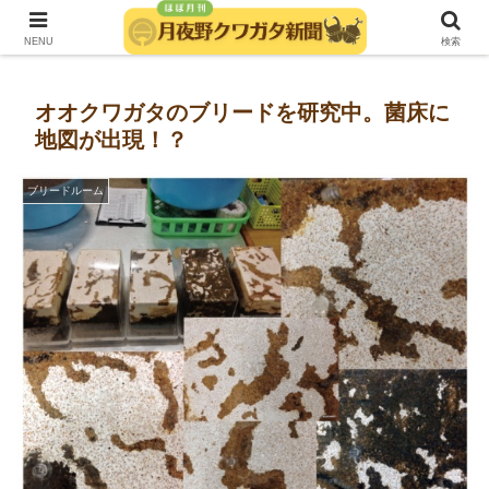
発行：月夜野きのこ園クワガタ菌床販売部
NENU
検索
オオクワガタのブリードを研究中。菌床に
地図が出現！？
ブリードルーム