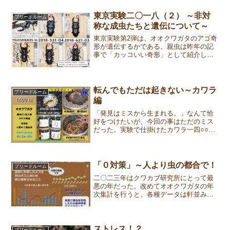
アイ血統は昨年でちょうど五世代目の羽
化を終えた。同一の親から...
東京実験二〇一八（２） ～非対
ブリードルーム
称な成虫たちと遺伝について～
東京実験第2弾は、オオクワガタのアゴ奇
形が遺伝するかである。親虫は昨年の記
事で「カッコいい奇形」として紹介し
た、内歯が外に2本突き出ている個体だ。
このオスはアゴに奇形のないメスと交尾
をさせた。産まれた子は、一見すると正
常に見えたが、写真で比...
転んでもただは起きない～カワラ
ブリードルーム
編
「発見はミスから生まれる。」なんて恰
好をつけたいが、今回の事はただのミス
だった。実験で仕掛けたカワラ一四○○㏄
菌糸ビンは交換時期を過ぎても放置され
た。その結果、カワラ菌糸ビンは極限状
態でどこまで耐えうるか知ることができ
た。カワラ菌糸ビンは一...
「０対策」～人より虫の都合で！
ブリードルーム
二〇二三年はクワカブ研究所にとって最
悪の年だった。改めてオオクワガタの年
次集計を行うと、各種データは軒並み悪
化していた。要因はすでに分かってる―
生産手法を虫より人（工数）に合わせて
変更したためだ。唯一上昇した数値は
「０対策」だった。「０対策...
ストレス！？