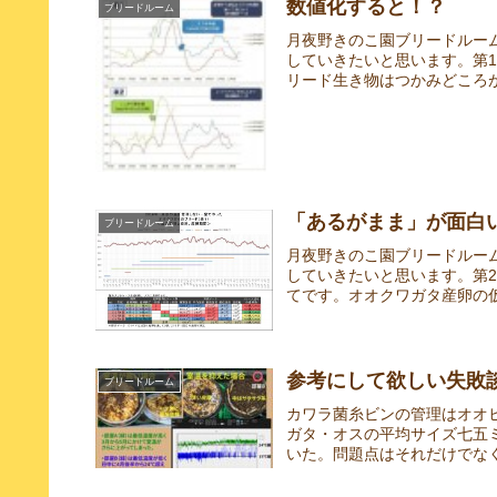
数値化すると！？
ブリードルーム
月夜野きのこ園ブリードルー
していきたいと思います。第
リード生き物はつかみどころが
「あるがまま」が面白
ブリードルーム
月夜野きのこ園ブリードルー
していきたいと思います。第
てです。オオクワガタ産卵の仮
参考にして欲しい失敗
ブリードルーム
カワラ菌糸ビンの管理はオオ
ガタ・オスの平均サイズ七五
いた。問題点はそれだけでなく