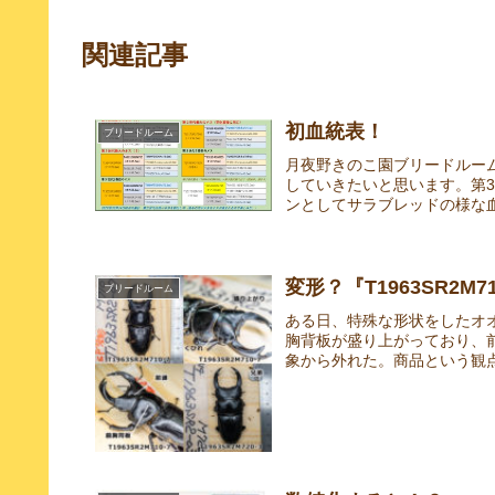
関連記事
初血統表！
ブリードルーム
月夜野きのこ園ブリードルー
していきたいと思います。第
ンとしてサラブレッドの様な血
変形？『T1963SR2M71
ブリードルーム
ある日、特殊な形状をしたオ
胸背板が盛り上がっており、
象から外れた。商品という観点