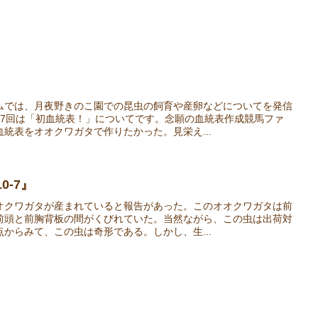
ムでは、月夜野きのこ園での昆虫の飼育や産卵などについてを発信
37回は「初血統表！」についてです。念願の血統表作成競馬ファ
統表をオオクワガタで作りたかった。見栄え...
0-7』
オクワガタが産まれていると報告があった。このオオクワガタは前
前頭と前胸背板の間がくびれていた。当然ながら、この虫は出荷対
からみて、この虫は奇形である。しかし、生...