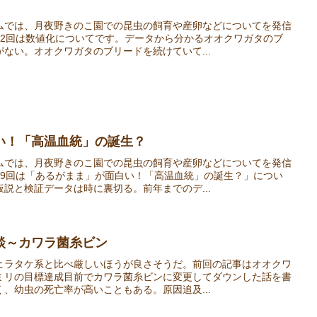
ムでは、月夜野きのこ園での昆虫の飼育や産卵などについてを発信
12回は数値化についてです。データから分かるオオクワガタのブ
ない。オオクワガタのブリードを続けていて...
い！「高温血統」の誕生？
ムでは、月夜野きのこ園での昆虫の飼育や産卵などについてを発信
29回は「あるがまま」が面白い！「高温血統」の誕生？」につい
説と検証データは時に裏切る。前年までのデ...
談～カワラ菌糸ビン
ヒラタケ系と比べ厳しいほうが良さそうだ。前回の記事はオオクワ
ミリの目標達成目前でカワラ菌糸ビンに変更してダウンした話を書
、幼虫の死亡率が高いこともある。原因追及...