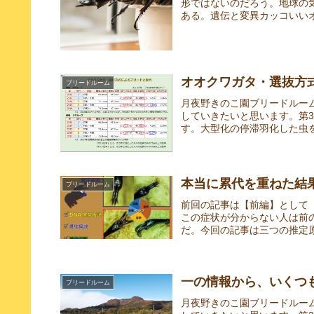
形ではないのだろう。地球の
ある。遺伝と変異カッコいいオ
オオクワガタ・選抜方
ブリードルーム
月夜野きのこ園ブリードルー
していきたいと思います。第
す。大型化の停滞羽化した虫を
本当に累代を重ねた結
ブリードルーム
前回の記事は【前編】として
この症状が分からない人は前
だ。今回の記事は三つの推定原
一の情報から、いくつ
ブリードルーム
月夜野きのこ園ブリードルー