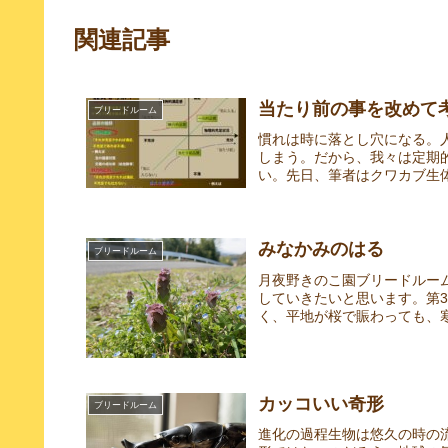
関連記事
当たり前の事を改めて
ブリードルーム
慣れは時に落とし穴になる。
しまう。だから、我々は定期
い。先日、筆者はクワカブ生体
みなかみのはる
ブリードルーム
月夜野きのこ園ブリードルー
していきたいと思います。第
く、平地が桜で賑わっても、寒
カッコいい奇形
ブリードルーム
進化の過程生物は悠久の時の