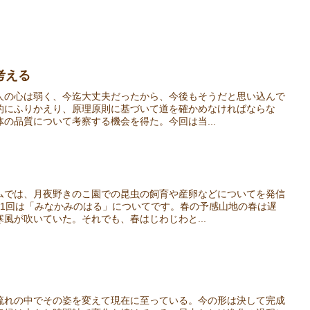
考える
人の心は弱く、今迄大丈夫だったから、今後もそうだと思い込んで
的にふりかえり、原理原則に基づいて道を確かめなければならな
の品質について考察する機会を得た。今回は当...
ムでは、月夜野きのこ園での昆虫の飼育や産卵などについてを発信
31回は「みなかみのはる」についてです。春の予感山地の春は遅
風が吹いていた。それでも、春はじわじわと...
流れの中でその姿を変えて現在に至っている。今の形は決して完成