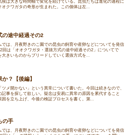
気候は大きな時間軸で変化を続けている。昆虫たちは進化の過程に
オクワガタの奇形が生まれた。この個体は左...
式の途中経過その2
ムでは、月夜野きのこ園での昆虫の飼育や産卵などについてを発信
32回は「オオクワガタ・選抜方式の途中経過その2」についてで
大きいものからブリードしていく選抜方式を...
果か？【後編】
「ツメ開かない」という異常について書いた。今回は続きなので、
の記事を探して欲しい。疑念は安易に異常の原因を累代すること
因を立ち上げ、今後の検証プロセスを書く。第...
もの手
ムでは、月夜野きのこ園での昆虫の飼育や産卵などについてを発信