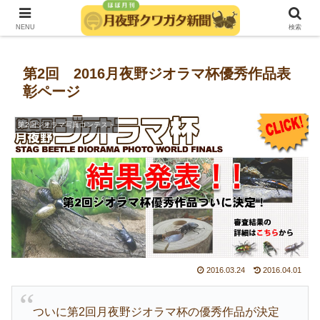
発行：月夜野きのこ園クワガタ菌床販売部
NENU
検索
第2回 2016月夜野ジオラマ杯優秀作品表
彰ページ
第2回ジオラマ写真コンテスト
2016.03.24
2016.04.01
ついに第2回月夜野ジオラマ杯の優秀作品が決定