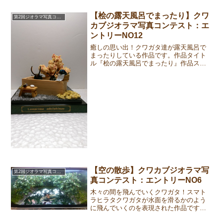
opus(作品ストーリー)I wou...
【桧の露天風呂でまったり】クワ
第2回ジオラマ写真コンテスト
カブジオラマ写真コンテスト：エ
ントリーNO12
癒しの思い出！クワガタ達が露天風呂で
まったりしている作品です。作品タイト
ル『桧の露天風呂でまったり』作品スト
ーリークワガタ達にも癒しの時を感じで
貰いたくて桧の露天風呂でまったりして
もらってます。春の桜咲く心地よい季節
に日頃の疲れを癒してもら...
【空の散歩】クワカブジオラマ写
第2回ジオラマ写真コンテスト
真コンテスト：エントリーNO6
木々の間を飛んでいくクワガタ！スマト
ラヒラタクワガタが水面を滑るかのよう
に飛んでいくのを表現された作品です。
作品タイトル『空の散歩』作品ストーリ