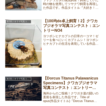
ツヤクワガタの成虫飼育！飼育していた
時の物を使用してツヤクワ飼育を再現し
た作品です。作品タイトル『大好き！ツ
ヤクワ！！』作品ストーリー実際に飼育
で使用している物でジオラマを作ってみ
ました。世界観・・・と言うほど大げさ
【100均de卓上飼育！2】クワカ
第2回ジオラマ写真コンテスト
な物はありませんがクワガ...
ブジオラマ写真コンテスト：エン
トリーNO4
ヨツボシヒナカブトの日常の一コマ！ゼ
リーを食べにいくカブトムシ！ヨツボシ
ヒナカブトの生活を表現している作品で
す。作品タイトル『100均de卓上飼育！
2』作品ストーリーなるべく生きている時
の姿を再現してみました(⌒▽⌒)応募作品
①②③作成者コ...
【Dorcus Titanus Palawanicus
第2回ジオラマ写真コンテスト
Specimens】クワカブジオラマ
写真コンテスト：エントリー
NO15
海外からのご投稿！クワガタ達の闘いの
直前を表現した作品です。Title of
opus(作品タイトル)『Dorcus Titanus
Palawanicus Specimens』Worldview of