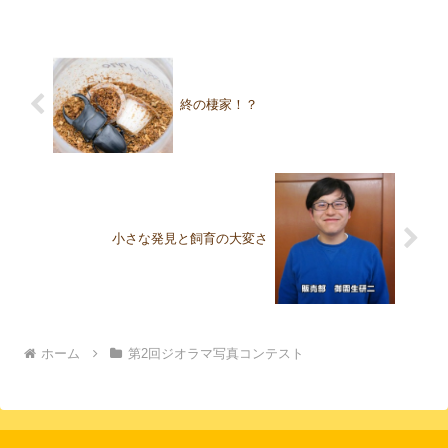
ー水面の上を滑るように飛ぶスマトラヒ
ラタ。 木々のアーチをくぐり空の散歩。
応募作品①②③作成者コ...
終の棲家！？
小さな発見と飼育の大変さ
ホーム
第2回ジオラマ写真コンテスト