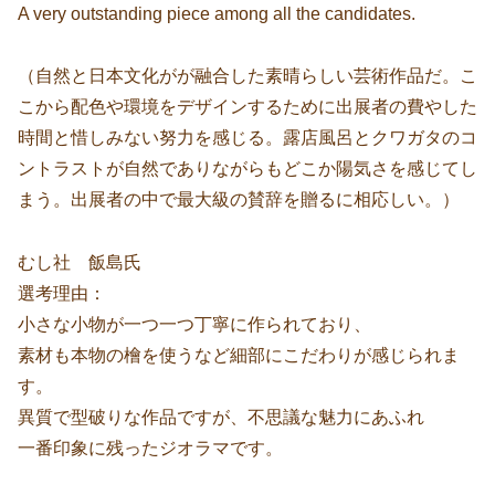
A very outstanding piece among all the candidates.
（自然と日本文化がが融合した素晴らしい芸術作品だ。こ
こから配色や環境をデザインするために出展者の費やした
時間と惜しみない努力を感じる。露店風呂とクワガタのコ
ントラストが自然でありながらもどこか陽気さを感じてし
まう。出展者の中で最大級の賛辞を贈るに相応しい。）
むし社 飯島氏
選考理由：
小さな小物が一つ一つ丁寧に作られており、
素材も本物の檜を使うなど細部にこだわりが感じられま
す。
異質で型破りな作品ですが、不思議な魅力にあふれ
一番印象に残ったジオラマです。