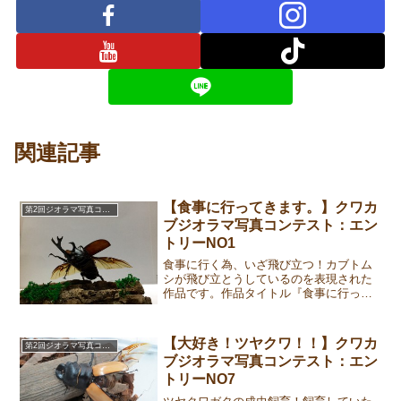
関連記事
【食事に行ってきます。】クワカ
第2回ジオラマ写真コンテスト
ブジオラマ写真コンテスト：エン
トリーNO1
食事に行く為、いざ飛び立つ！カブトム
シが飛び立とうしているのを表現された
作品です。作品タイトル『食事に行って
きます。』作品ストーリー蒸し暑い夏の
夜、眠りから覚め そろそろ食事の時間
だ！と飛び立った瞬間を表現してみまし
【大好き！ツヤクワ！！】クワカ
第2回ジオラマ写真コンテスト
た。応募作品①②③作成者...
ブジオラマ写真コンテスト：エン
トリーNO7