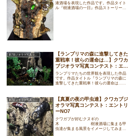
液酒場を表現した作品です。作品タイト
ル『樹液酒場の一日』作品ストーリー数
多くの昆虫が集まる樹液酒場。樹液を巡
り日々戦いが繰り広げられているが、一
体どんな昆虫が樹液を求めて来ているの
だろうか？夜の代表格と言...
【ランプリマの森に進撃してきた
第7回ジオラマ写真コンテスト
重戦車！彼らの運命は…】クワカ
ブジオラマ写真コンテスト：エン
トリーNO13
ランプリマたちの世界観を表現した作品
です。作品タイトル『ランプリマの森に
進撃してきた重戦車！彼らの運命は...』
作品ストーリー今回は男性にも女性にも
大人気のランプリマをメインにジオラマ
です。ミニチュアフィギュアを用いて人
【真夏の夜の甲虫達】クワカブジ
第7回ジオラマ写真コンテスト
間や牛より大きなラン...
オラマ写真コンテスト：エントリ
ーNO7
クワガブが好むクヌギの
木 樹液酒場に集まる甲
虫達が集まる風景をイメージしてみまし
た。作品タイトル『真夏の夜の甲虫達』