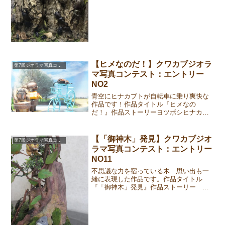
作品ストーリー環境破壊により昆虫達が
住む森がどんどん減っていき簡単にカブ
トムシやクワガタが採集しにくくなって
き...
【ヒメなのだ！】クワカブジオラ
第7回ジオラマ写真コンテスト
マ写真コンテスト：エントリー
NO2
青空にヒナカブトが自転車に乗り爽快な
作品です！作品タイトル『ヒメなの
だ！』作品ストーリーヨツボシヒナカブ
トは、ロードレスが大好き！今日もギア
を上げて、ペダルを回して絶好調(⌒∇⌒)
強い先輩のようなクライマーになるのが
【「御神木」発見】クワカブジオ
第7回ジオラマ写真コンテスト
目標！大好きな歌『ヒメ・...
ラマ写真コンテスト：エントリー
NO11
不思議な力を宿っている木…思い出も一
緒に表現した作品です。作品タイトル
『「御神木」発見』作品ストーリー 一
般的に御神木とは、主に神体として祭ら
れている樹木、信仰の対象となっている
樹木、神聖視されている樹木などを指
す。 目には見えない尊い何者...