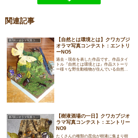
関連記事
【自然とは環境とは】クワカブジ
第7回ジオラマ写真コンテスト
オラマ写真コンテスト：エントリ
ーNO5
過去・現在を表した作品です。作品タイ
トル『自然とは環境とは』作品ストーリ
ー様々な野生動植物が住んでいる自然豊
かな山。生き物たちにとって、とても住
み良い環境です。ある日、木々は切られ
てしまい、その場所には自然や環境に優
しいとされるエネルギーと...
【樹液酒場の一日】クワカブジオ
第7回ジオラマ写真コンテスト
ラマ写真コンテスト：エントリー
NO9
たくさんの種類の昆虫が樹液に集まり樹