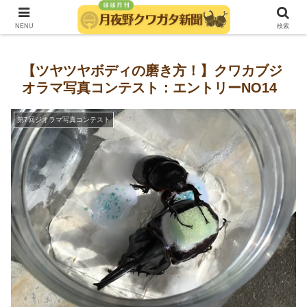
発行：月夜野きのこ園クワガタ菌床販売部
NENU
検索
【ツヤツヤボディの磨き方！】クワカブジ
オラマ写真コンテスト：エントリーNO14
第7回ジオラマ写真コンテスト