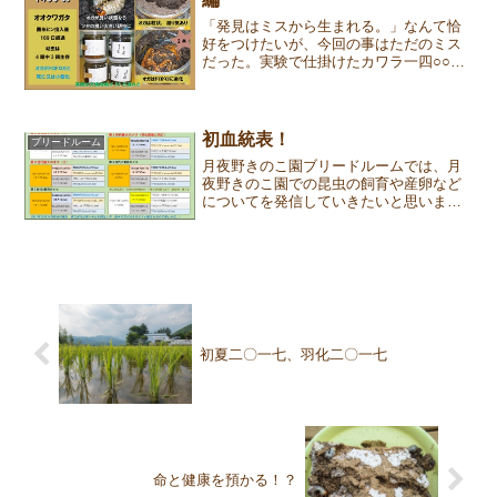
「発見はミスから生まれる。」なんて恰
好をつけたいが、今回の事はただのミス
だった。実験で仕掛けたカワラ一四○○㏄
菌糸ビンは交換時期を過ぎても放置され
た。その結果、カワラ菌糸ビンは極限状
態でどこまで耐えうるか知ることができ
た。カワラ菌糸ビンは一...
初血統表！
ブリードルーム
月夜野きのこ園ブリードルームでは、月
夜野きのこ園での昆虫の飼育や産卵など
についてを発信していきたいと思いま
す。第37回は「初血統表！」についてで
す。念願の血統表作成競馬ファンとして
サラブレッドの様な血統表をオオクワガ
タで作りたかった。見栄え...
初夏二〇一七、羽化二〇一七
命と健康を預かる！？