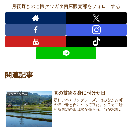
月夜野きのこ園クワガタ菌床販売部をフォローする
関連記事
真の技術を身に付けた日
ブリードルーム
新しいペアリングシーズンはみなかみ町
の遅い春と伴にやって来た。クワカブ研
究所周辺の田は水が張られ、苗が水面を
埋めつくしていく。今年は新施設で3回目
のブリードシーズンだ。オオクワガタの
幼虫数は、前年を上回るペースで推移し
ている。もし、今シーズ...