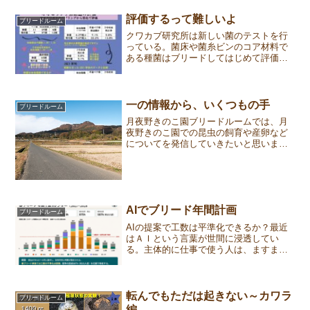
評価するって難しいよ
ブリードルーム
クワカブ研究所は新しい菌のテストを行
っている。菌床や菌糸ビンのコア材料で
ある種菌はブリードしてはじめて評価で
きる。昨年の秋にスタートしたオオヒラ
タケ系の新菌テストは羽化割出が終了す
るのを待つだけになった。問題点は評価
方法だ。評価ポイントは①...
一の情報から、いくつもの手
ブリードルーム
月夜野きのこ園ブリードルームでは、月
夜野きのこ園での昆虫の飼育や産卵など
についてを発信していきたいと思いま
す。第39回は「一の情報から、いくつも
の手」についてです。一を聞いて十を知
る今年の紅葉が鮮やかだった訳は、冷え
冷えとした秋のためだった...
AIでブリード年間計画
ブリードルーム
AIの提案で工数は平準化できるか？最近
はＡＩという言葉が世間に浸透してい
る。主体的に仕事で使う人は、ますます
夢中になっている。一方、仕事で半ば強
制的に使わされている層や、悩み相談を
するライト層もいる。AIを触らない人
は、自身を脅かす存在とし...
転んでもただは起きない～カワラ
ブリードルーム
編