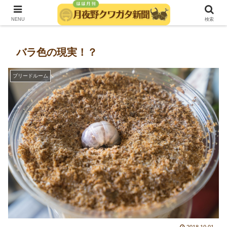
発行：月夜野きのこ園クワガタ菌床販売部
NENU
検索
バラ色の現実！？
ブリードルーム
2018.10.01