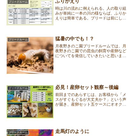
は、自身を脅かす存在とし...
ふりかえり
ブリードルーム
時は川の流れに例えられる。人の取り組
みが単純に一本の川の様ならば、ふりか
えりは簡単である。ブリードは前にしか
けた虫が羽化する前から、次のペアリン
グを始めることがざらにある。時間軸が
並行する中で、ふりかえりはいつやるべ
きだろうか。クワカブ研究...
猛暑の中でも！？
ブリードルーム
月夜野きのこ園ブリードルームでは、月
夜野きのこ園での昆虫の飼育や産卵など
についてを発信していきたいと思いま
す。第11回は猛暑の中での幼虫について
です。温度が与える影響自らの熱中症よ
り孵化したての幼虫が気になる。そんな
ブリーダーも少なくないだ...
必見！産卵セット観察～後編
ブリードルーム
前回までのあらすじは、お客様から「メ
スがすぐもぐるが大丈夫か？」という声
が届き、産卵セット五ケースにオオクワ
ガタのオスとメスを入れ行動を観察し
た。結果は大部分のメスが交尾後二日以
内にもぐった。今回は産卵、孵化の結果
とクワカブ研究所的産卵セッ...
走馬灯のように
ブリードルーム