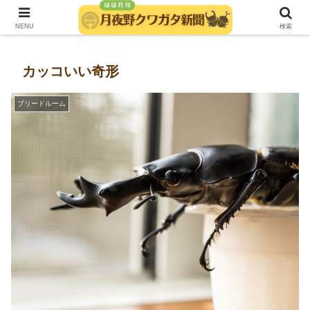
発行：月夜野きのこ園クワガタ菌床販売部
NENU
検索
カッコいい奇形
ブリードルーム