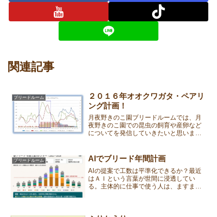
関連記事
２０１６年オオクワガタ・ペアリ
ブリードルーム
ング計画！
月夜野きのこ園ブリードルームでは、月
夜野きのこ園での昆虫の飼育や産卵など
についてを発信していきたいと思いま
す。第19回は２０１６年オオクワガタ・
ペアリング計画についてです。今期のブ
リード戦略今シーズンのブリード戦略は
AIでブリード年間計画
ブリードルーム
どうしよう。やればやるほ...
AIの提案で工数は平準化できるか？最近
はＡＩという言葉が世間に浸透してい
る。主体的に仕事で使う人は、ますます
夢中になっている。一方、仕事で半ば強
制的に使わされている層や、悩み相談を
するライト層もいる。AIを触らない人