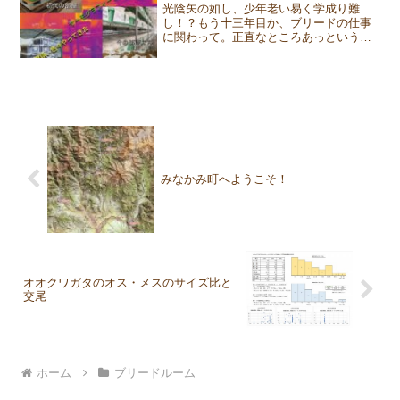
光陰矢の如し、少年老い易く学成り難
し！？もう十三年目か、ブリードの仕事
に関わって。正直なところあっという間
だった。時がたっても変わらず、前のみ
を向いて取り組んでいる。しかし、過
去、全部を振り返ることも尊く、多くの
気付きを与えてくれる。過去の...
みなかみ町へようこそ！
オオクワガタのオス・メスのサイズ比と
交尾
ホーム
ブリードルーム